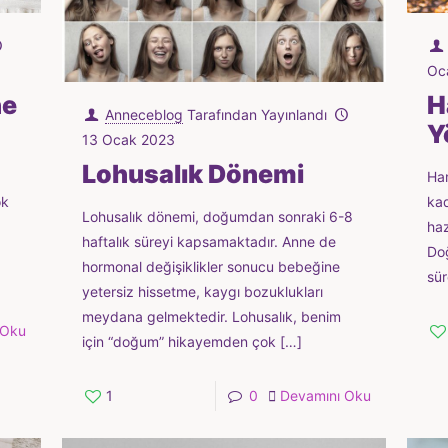
Oc
ne
H
Anneceblog
Tarafından Yayınlandı
Y
13 Ocak 2023
Lohusalık Dönemi
Ham
ok
kad
Lohusalık dönemi, doğumdan sonraki 6-8
haz
haftalık süreyi kapsamaktadır. Anne de
Doğ
hormonal değişiklikler sonucu bebeğine
sür
yetersiz hissetme, kaygı bozuklukları
meydana gelmektedir. Lohusalık, benim
 Oku
için “doğum” hikayemden çok
[…]
1
0
Devamını Oku