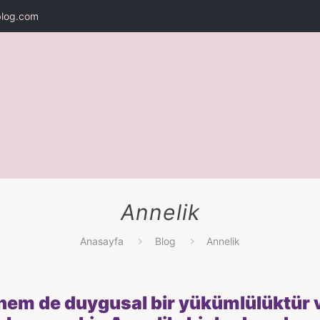
log.com
Annelik
Anasayfa
Blog
Annelik
 hem de duygusal bir yükümlülüktür 