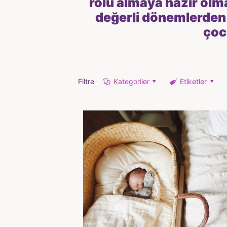
rolü almaya hazır olma
değerli dönemlerden 
çoc
Filtre
Kategoriler
Etiketler