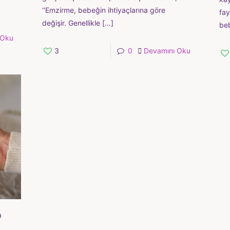
‘‘Emzirme, bebeğin ihtiyaçlarına göre
fay
değişir. Genellikle
[…]
beb
 Oku
3
0
Devamını Oku