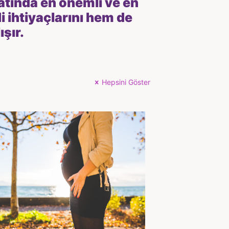
yatında en önemli ve en
 ihtiyaçlarını hem de
şır.
Hepsini Göster