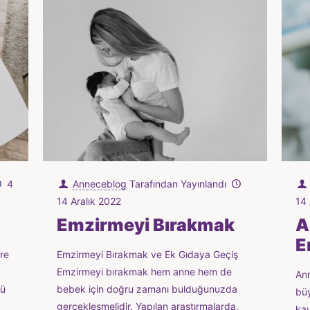
4
Anneceblog
Tarafından Yayınlandı
14 Aralık 2022
14 
Emzirmeyi Bırakmak
A
E
re
Emzirmeyi Bırakmak ve Ek Gıdaya Geçiş
Emzirmeyi bırakmak hem anne hem de
Ann
lü
bebek için doğru zamanı bulduğunuzda
büy
gerçekleşmelidir. Yapılan araştırmalarda,
kay