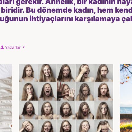
ları gerekir. Annelik, bir kadının ha
biridir. Bu dönemde kadın, hem kendi
uğunun ihtiyaçlarını karşılamaya çalı
Yazarlar