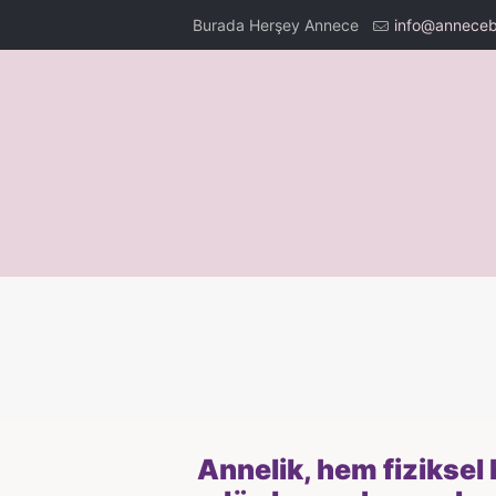
Burada Herşey Annece
info@anneceb
Annelik, hem fiziksel