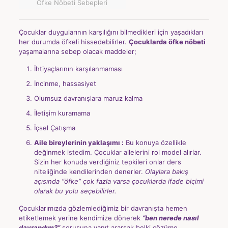
Öfke Nöbeti Sebepleri
Çocuklar duygularının karşılığını bilmedikleri için yaşadıkları
her durumda öfkeli hissedebilirler.
Çocuklarda öfke nöbeti
yaşamalarına sebep olacak maddeler;
İhtiyaçlarının karşılanmaması
İncinme, hassasiyet
Olumsuz davranışlara maruz kalma
İletişim kuramama
İçsel Çatışma
Aile bireylerinin yaklaşımı :
Bu konuya özellikle
değinmek istedim. Çocuklar ailelerini rol model alırlar.
Sizin her konuda verdiğiniz tepkileri onlar ders
niteliğinde kendilerinden denerler.
Olaylara bakış
açısında “öfke” çok fazla varsa çocuklarda ifade biçimi
olarak bu yolu seçebilirler.
Çocuklarımızda gözlemlediğimiz bir davranışta hemen
etiketlemek yerine kendimize dönerek
“ben nerede nasıl
davrandım?”
sorusuna yanıt ararsak belki çözüme