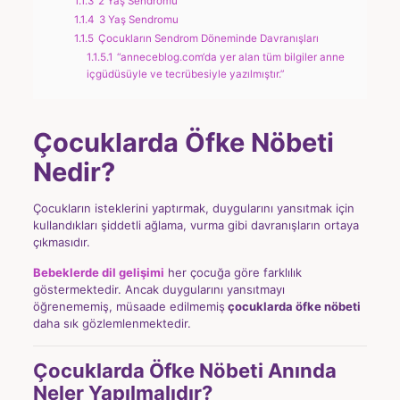
1.1.3
2 Yaş Sendromu
1.1.4
3 Yaş Sendromu
1.1.5
Çocukların Sendrom Döneminde Davranışları
1.1.5.1
“anneceblog.com‘da yer alan tüm bilgiler anne
içgüdüsüyle ve tecrübesiyle yazılmıştır.”
Çocuklarda Öfke Nöbeti
Nedir?
Çocukların isteklerini yaptırmak, duygularını yansıtmak için
kullandıkları şiddetli ağlama, vurma gibi davranışların ortaya
çıkmasıdır.
Bebeklerde dil gelişimi
her çocuğa göre farklılık
göstermektedir. Ancak duygularını yansıtmayı
öğrenememiş, müsaade edilmemiş
çocuklarda öfke nöbeti
daha sık gözlemlenmektedir.
Çocuklarda Öfke Nöbeti Anında
Neler Yapılmalıdır?