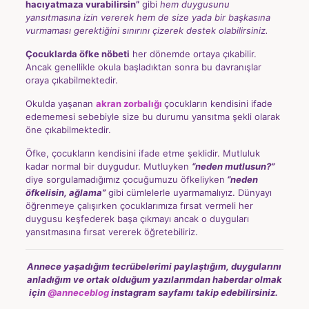
hacıyatmaza vurabilirsin”
gibi
hem duygusunu
yansıtmasına izin vererek hem de size yada bir başkasına
vurmaması gerektiğini sınırını çizerek destek olabilirsiniz.
Çocuklarda öfke nöbeti
her dönemde ortaya çıkabilir.
Ancak genellikle okula başladıktan sonra bu davranışlar
oraya çıkabilmektedir.
Okulda yaşanan
akran zorbalığı
çocukların kendisini ifade
edememesi sebebiyle size bu durumu yansıtma şekli olarak
öne çıkabilmektedir.
Öfke, çocukların kendisini ifade etme şeklidir. Mutluluk
kadar normal bir duygudur. Mutluyken
“neden mutlusun?”
diye sorgulamadığımız çocuğumuzu öfkeliyken
“neden
öfkelisin, ağlama”
gibi cümlelerle uyarmamalıyız. Dünyayı
öğrenmeye çalışırken çocuklarımıza fırsat vermeli her
duygusu keşfederek başa çıkmayı ancak o duyguları
yansıtmasına fırsat vererek öğretebiliriz.
Annece yaşadığım tecrübelerimi paylaştığım, duygularını
anladığım ve ortak olduğum yazılarımdan
haberdar olmak
için
@anneceblog
instagram sayfamı takip edebilirsiniz.