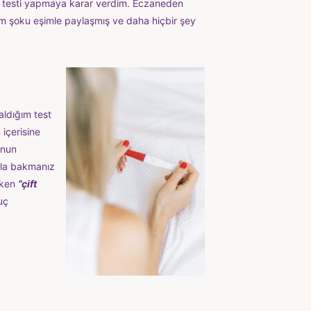
lik testi yapmaya karar verdim. Eczaneden
ım şoku eşimle paylaşmış ve daha hiçbir şey
aldığım test
 içerisine
unun
rla bakmanız
rken
”çift
uç