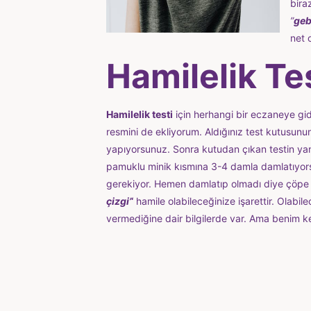
bira
”
geb
net 
Hamilelik Tes
Hamilelik testi
için herhangi bir eczaneye gide
resmini de ekliyorum. Aldığınız test kutusunun 
yapıyorsunuz. Sonra kutudan çıkan testin yan
pamuklu minik kısmına 3-4 damla damlatıyorsu
gerekiyor. Hemen damlatıp olmadı diye çöpe
çizgi’
‘
hamile olabileceğinize işarettir. Olab
vermediğine dair bilgilerde var. Ama benim k