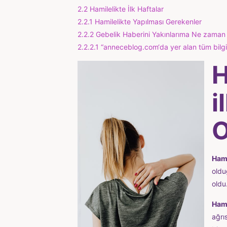
2.2
Hamilelikte İlk Haftalar
2.2.1
Hamilelikte Yapılması Gerekenler
2.2.2
Gebelik Haberini Yakınlarıma Ne zaman
2.2.2.1
“anneceblog.com‘da yer alan tüm bilgil
H
i
O
Hami
oldu
oldu
Hami
ağrı