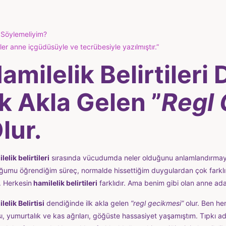
 Söylemeliyim?
er anne içgüdüsüyle ve tecrübesiyle yazılmıştır.”
amilelik Belirtileri
lk Akla Gelen ”
Regl
lur.
lelik belirtileri
sırasında vücudumda neler olduğunu anlamlandırmay
ğumu öğrendiğim süreç, normalde hissettiğim duygulardan çok farklı 
. Herkesin
hamilelik belirtileri
farklıdır. Ama benim gibi olan anne ada
lelik Belirtisi
dendiğinde ilk akla gelen
”regl gecikmesi”
olur. Ben he
sı, yumurtalık ve kas ağrıları, göğüste hassasiyet yaşamıştım. Tıpkı ad