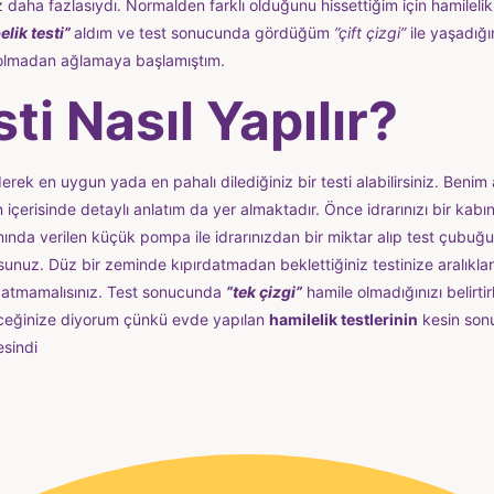
z daha fazlasıydı. Normalden farklı olduğunu hissettiğim için hamile
elik testi”
aldım ve test sonucunda gördüğüm
”çift çizgi”
ile yaşadığ
olmadan ağlamaya başlamıştım.
ti Nasıl Yapılır?
rek en uygun yada en pahalı dilediğiniz bir testi alabilirsiniz. Benim 
içerisinde detaylı anlatım da yer almaktadır. Önce idrarınızı bir kabın
ında verilen küçük pompa ile idrarınızdan bir miktar alıp test çubuğ
nuz. Düz bir zeminde kıpırdatmadan beklettiğiniz testinize aralıkla
 atmamalısınız. Test sonucunda
”tek çizgi”
hamile olmadığınızı belirti
ileceğinize diyorum çünkü evde yapılan
hamilelik testlerinin
kesin son
esindi