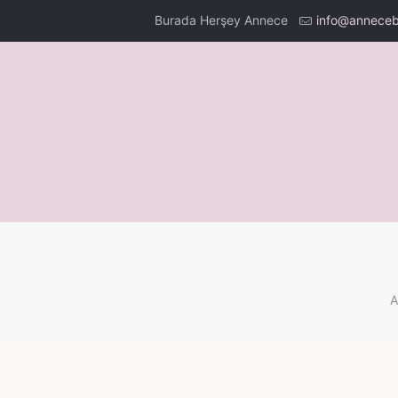
Burada Herşey Annece
info@anneceb
A