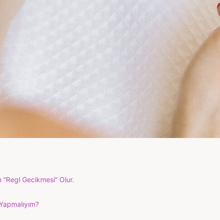
en ”Regl Gecikmesi” Olur.
Yapmalıyım?