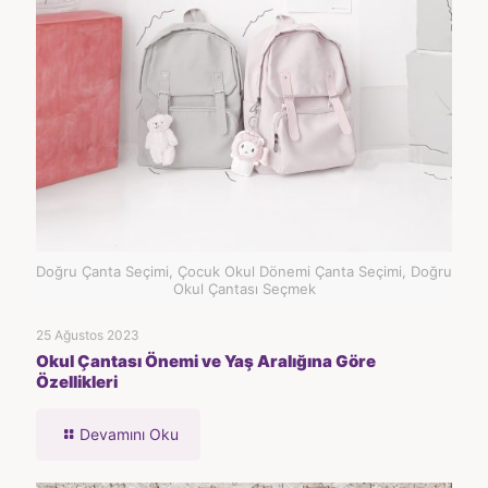
Doğru Çanta Seçimi, Çocuk Okul Dönemi Çanta Seçimi, Doğru
Okul Çantası Seçmek
25 Ağustos 2023
Okul Çantası Önemi ve Yaş Aralığına Göre
Özellikleri
Devamını Oku