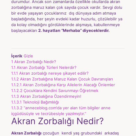
durumdur. Ancak son zamanlarda özellikle okullarda akran
zorbalığına maruz kalan çok sayıda çocuk vardır. Sevgi dolu
bir evde yaşayan çocuklarınız dış dünyaya adım atmaya
başladığında, her şeyin evdeki kadar huzurlu, çözülebilir ya
da kolay olmadığını gördüklerinde alışmaya, kabullenmeye
başlayacakları
2. hayatları “Merhaba” diyeceklerdir.
İçerik
Gizle
1
Akran Zorbalığı Nedir?
1.1
Akran Zorbalığı Türleri Nelerdir?
1.1.1
Akran zorbalığı nereye şikayet edilir?
1.1.2
Akran Zorbalığına Maruz Kalan Çocuk Davranışları
1.1.2.1
Akran Zorbalığına Karşı Ailelerin Alacağı Önlemler
1.1.2.2
Çocuklara Kendini Savunmayı Öğretmek
1.1.3
Akran Zorbalığına Özendirmeyin!
1.1.3.1
Teknoloji Bağımlılığı
1.1.3.2
“anneceblog.com‘da yer alan tüm bilgiler anne
içgüdüsüyle ve tecrübesiyle yazılmıştır.”
Akran Zorbalığı Nedir?
Akran Zorbalığı
çocuğun kendi yaş grubundaki arkadaş