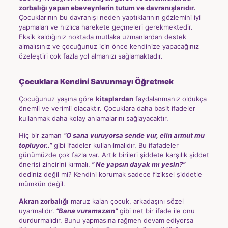
zorbalığı yapan ebeveynlerin tutum ve davranışlarıdır.
Çocuklarının bu davranışı neden yaptıklarının gözlemini iyi
yapmaları ve hızlıca harekete geçmeleri gerekmektedir.
Eksik kaldığınız noktada mutlaka uzmanlardan destek
almalısınız ve çocuğunuz için önce kendinize yapacağınız
özeleştiri çok fazla yol almanızı sağlamaktadır.
Çocuklara Kendini Savunmayı Öğretmek
Çocuğunuz yaşına göre
kitaplardan
faydalanmanız oldukça
önemli ve verimli olacaktır. Çocuklara daha basit ifadeler
kullanmak daha kolay anlamalarını sağlayacaktır.
Hiç bir zaman
“O sana vuruyorsa sende vur, elin armut mu
topluyor..”
gibi ifadeler kullanılmalıdır. Bu ifafadeler
günümüzde çok fazla var. Artık birileri şiddete karşılık şiddet
önerisi zincirini kırmalı.
” Ne yapsın dayak mı yesin?”
dediniz değil mi? Kendini korumak sadece fiziksel şiddetle
mümkün değil.
Akran zorbalığı
maruz kalan çocuk, arkadaşını sözel
uyarmalıdır.
“Bana vuramazsın”
gibi net bir ifade ile onu
durdurmalıdır. Bunu yapmasına rağmen devam ediyorsa