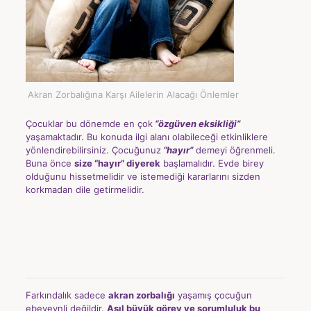
Akran Zorbalığına Karşı Ailelerin Alacağı Önlemler
Çocuklar bu dönemde en çok
“özgüven eksikliği”
yaşamaktadır. Bu konuda ilgi alanı olabileceği etkinliklere
yönlendirebilirsiniz. Çocuğunuz
“hayır”
demeyi öğrenmeli.
Buna önce
size “hayır” diyerek
başlamalıdır. Evde birey
olduğunu hissetmelidir ve istemediği kararlarını sizden
korkmadan dile getirmelidir.
Farkındalık sadece
akran zorbalığı
yaşamış çocuğun
ebeveynli değildir.
Asıl büyük görev ve sorumluluk bu