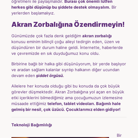
öğretmeni ile paylaşmalıdır.
Burası çok önemli lütfen
herkes gibi düşünüp bu şiddete destek olmayalım.
Bir
yerlerden başlamalıyız.
Akran Zorbalığına Özendirmeyin!
Günümüzde çok fazla denk geldiğim
akran zorbalığı
konusu eminim bilinçli çoğu aileyi tedirgin eden, üzen ve
düşündüren bir durum haline geldi. İnternette, haberlerde
ve çevremizde en sık duyduğumuz konu oldu.
Birbirine bağlı bir halka gibi düşünüyorum, bir yerde başlıyor
ve aradan sağlam kalanlar sıyrılıp halkanın diğer ucundan
devam eden
şiddet örgüsü.
Ailelere her konuda olduğu gibi bu konuda da çok büyük
görevler düşmektedir. Akran Zorbalığına yol açan en büyük
etki içeriklerini bilmediğimiz ama çocuğumuzun izlemesine
müsaade ettiğimiz
telefon, tablet videoları. Bağımlı hale
gelmiş bir nesil, çok üzücü. Çocuklarımız elden gidiyor!
Teknoloji Bağımlılığı
Bir