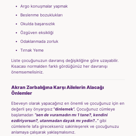
Argo konuşmalar yapmak
Beslenme bozuklukları
Okulda başarısızlık
Özgüven eksikliği
Odaklanmada zorluk
Tırnak Yeme
Liste çocuğunuzun davranış değişikliğine göre uzayabilir.
Kısacası normalden farklı gördüğünüz her davranışı
önemsemelisiniz.
Akran Zorbalığına Karşı Ailelerin Alacağı
Önlemler
Ebeveyn olarak yapacağınız en önemli ve çocuğunuz için en
değerli şey önyargısız
“dinlemek”.
Çocuğunuz cümleye
başlamadan
“sen de vuramadın mı 1 tane?, kendini
ezdiriyorsun?, utanmadan dayak mı yedin?..”
gibi
cümlelerle lafa girecekseniz sakinleşerek ve çocuğunuzu
anlamaya çalışarak yaklaşmalısınız.