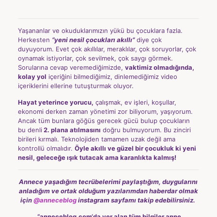
Yaşananlar ve okuduklarımızın yükü bu çocuklara fazla.
Herkesten
“yeni nesil çocukları akıllı”
diye çok
duyuyorum. Evet çok akıllılar, meraklılar, çok soruyorlar, çok
oynamak istiyorlar, çok sevilmek, çok saygı görmek.
Sorularına cevap veremediğimizde,
vaktimiz olmadığında,
kolay yol
içeriğini bilmediğimiz, dinlemediğimiz video
içeriklerini ellerine tutuşturmak oluyor.
Hayat yeterince yorucu,
çalışmak, ev işleri, koşullar,
ekonomi derken zaman yönetimi zor biliyorum, yaşıyorum.
Ancak tüm bunlara göğüs gerecek gücü bulup çocukların
bu denli
2. plana atılmasını
doğru bulmuyorum. Bu zinciri
birileri kırmalı. Teknolojiden tamamen uzak değil ama
kontrollü olmalıdır.
Öyle akıllı ve güzel bir çocukluk ki yeni
nesil, geleceğe ışık tutacak ama karanlıkta kalmış!
Annece yaşadığım tecrübelerimi paylaştığım, duygularını
anladığım ve ortak olduğum yazılarımdan
haberdar olmak
için
@anneceblog
instagram sayfamı takip edebilirsiniz.
“
anneceblog.com
‘da yer alan tüm bilgiler anne