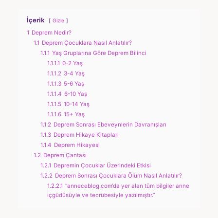
İçerik
Gizle
1
Deprem Nedir?
1.1
Deprem Çocuklara Nasıl Anlatılır?
1.1.1
Yaş Gruplarına Göre Deprem Bilinci
1.1.1.1
0-2 Yaş
1.1.1.2
3-4 Yaş
1.1.1.3
5-6 Yaş
1.1.1.4
6-10 Yaş
1.1.1.5
10-14 Yaş
1.1.1.6
15+ Yaş
1.1.2
Deprem Sonrası Ebeveynlerin Davranışları
1.1.3
Deprem Hikaye Kitapları
1.1.4
Deprem Hikayesi
1.2
Deprem Çantası
1.2.1
Depremin Çocuklar Üzerindeki Etkisi
1.2.2
Deprem Sonrası Çocuklara Ölüm Nasıl Anlatılır?
1.2.2.1
“anneceblog.com‘da yer alan tüm bilgiler anne
içgüdüsüyle ve tecrübesiyle yazılmıştır.”