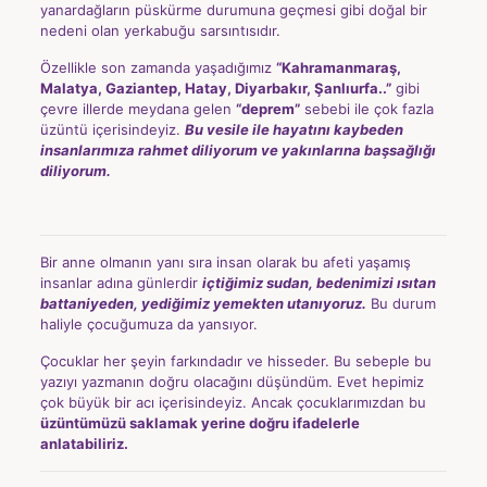
yanardağların püskürme durumuna geçmesi gibi doğal bir
nedeni olan yerkabuğu sarsıntısıdır.
Özellikle son zamanda yaşadığımız
“Kahramanmaraş,
Malatya, Gaziantep, Hatay, Diyarbakır, Şanlıurfa..”
gibi
çevre illerde meydana gelen
“deprem”
sebebi ile çok fazla
üzüntü içerisindeyiz.
Bu vesile ile hayatını kaybeden
insanlarımıza rahmet diliyorum ve yakınlarına başsağlığı
diliyorum.
Bir anne olmanın yanı sıra insan olarak bu afeti yaşamış
insanlar adına günlerdir
içtiğimiz sudan, bedenimizi ısıtan
battaniyeden, yediğimiz yemekten utanıyoruz.
Bu durum
haliyle çocuğumuza da yansıyor.
Çocuklar her şeyin farkındadır ve hisseder. Bu sebeple bu
yazıyı yazmanın doğru olacağını düşündüm. Evet hepimiz
çok büyük bir acı içerisindeyiz. Ancak çocuklarımızdan bu
üzüntümüzü saklamak yerine doğru ifadelerle
anlatabiliriz.