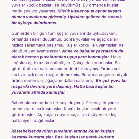
yuvalar küçük bazıları ise büyükmüş. Bu ormanda kuşlar
mutlu şekilde yaşarmış.
Küçük kuşlar oyun oynar akşam
olunca yuvalarına gidermiş. Uykuları gelince de sıcacık
bir uykuya dalarlarmış.
Günlerden bir gün tüm kuşlar yuvalarında uykudayken,
ormanda sesler duyulmuş. Sonra yuvalar ve ağaç dalları
hızlıca sallanmaya başlamış. Kuşlar korku ile uyanmışlar, ne
olduğunu anlayamamışlar.
Anne ve babalar yavrularını da
alarak hemen yuvalarından uçup yere konmuşlar.
Hava
soğukmuş, biraz da üşümüşler. Çokça da korkmuşlar. Bu
gürültünün ve sallanmanın nedeni fırtınaymış. Fırtına çok
sert ve hızlı esen rüzgar demekmiş. Bu ormana gelen büyük
fırtına nedeniyle, ağaçların dalları sallanmış.
Bir çok yuva bu
rüzgarda devrilip yere düşmüş. Hatta bazı kuşlar bu
yuvaların altında kalmışlar.
Sabah olunca herkes fırtınayı duymuş. Fırtınayı duyanlar
hemen yardıma koşmuşlar. Küçük kuşları sıcak bir yere
götürmüşler. Aç kuşları doyurmuşlar ve üşüyenlere kış
battaniyesi dağıtmışlar.
Köstebekler devrilen yuvaların altında kalan kuşları
kazarak kurtarmışlar. Bazı kuşları ise yaralı kurtarıp