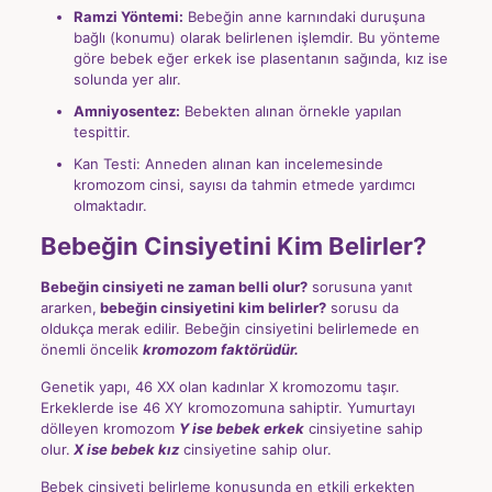
Ramzi Yöntemi:
Bebeğin anne karnındaki duruşuna
bağlı (konumu) olarak belirlenen işlemdir. Bu yönteme
göre bebek eğer erkek ise plasentanın sağında, kız ise
solunda yer alır.
Amniyosentez:
Bebekten alınan örnekle yapılan
tespittir.
Kan Testi: Anneden alınan kan incelemesinde
kromozom cinsi, sayısı da tahmin etmede yardımcı
olmaktadır.
Bebeğin Cinsiyetini Kim Belirler?
Bebeğin cinsiyeti ne zaman belli olur?
sorusuna yanıt
ararken,
bebeğin cinsiyetini kim belirler?
sorusu da
oldukça merak edilir. Bebeğin cinsiyetini belirlemede en
önemli öncelik
kromozom faktörüdür.
Genetik yapı, 46 XX olan kadınlar X kromozomu taşır.
Erkeklerde ise 46 XY kromozomuna sahiptir. Yumurtayı
dölleyen kromozom
Y ise bebek erkek
cinsiyetine sahip
olur.
X ise bebek kız
cinsiyetine sahip olur.
Bebek cinsiyeti belirleme konusunda en etkili erkekten