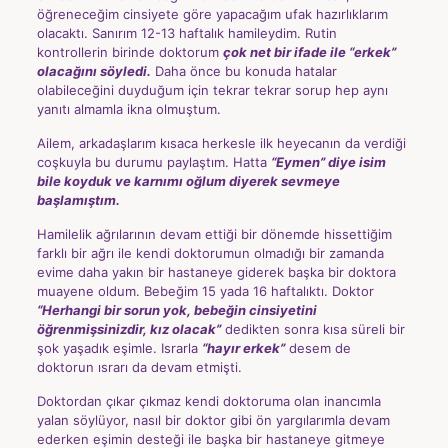
öğreneceğim cinsiyete göre yapacağım ufak hazırlıklarım
olacaktı. Sanırım 12-13 haftalık hamileydim. Rutin
kontrollerin birinde doktorum
çok net bir ifade ile “erkek”
olacağını söyledi.
Daha önce bu konuda hatalar
olabileceğini duyduğum için tekrar tekrar sorup hep aynı
yanıtı almamla ikna olmuştum.
Ailem, arkadaşlarım kısaca herkesle ilk heyecanın da verdiği
coşkuyla bu durumu paylaştım. Hatta
“Eymen” diye isim
bile koyduk ve karnımı oğlum diyerek sevmeye
başlamıştım.
Hamilelik ağrılarının devam ettiği bir dönemde hissettiğim
farklı bir ağrı ile kendi doktorumun olmadığı bir zamanda
evime daha yakın bir hastaneye giderek başka bir doktora
muayene oldum. Bebeğim 15 yada 16 haftalıktı. Doktor
“Herhangi bir sorun yok, bebeğin cinsiyetini
öğrenmişsinizdir, kız olacak”
dedikten sonra kısa süreli bir
şok yaşadık eşimle. Israrla
“hayır erkek”
desem de
doktorun ısrarı da devam etmişti.
Doktordan çıkar çıkmaz kendi doktoruma olan inancımla
yalan söylüyor, nasıl bir doktor gibi ön yargılarımla devam
ederken eşimin desteği ile başka bir hastaneye gitmeye